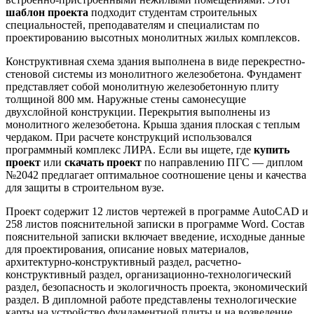
шаблон проекта
подходит студентам строительных
специальностей, преподавателям и специалистам по
проектированию высотных монолитных жилых комплексов.
Конструктивная схема здания выполнена в виде перекрестно-
стеновой системы из монолитного железобетона. Фундамент
представляет собой монолитную железобетонную плиту
толщиной 800 мм. Наружные стены самонесущие
двухслойной конструкции. Перекрытия выполнены из
монолитного железобетона. Крыша здания плоская с теплым
чердаком. При расчете конструкций использовался
программный комплекс ЛИРА. Если вы ищете, где
купить
проект
или
скачать проект
по направлению ПГС — диплом
№2042 предлагает оптимальное соотношение цены и качества
для защиты в строительном вузе.
Проект содержит 12 листов чертежей в программе AutoCAD и
258 листов пояснительной записки в программе Word. Состав
пояснительной записки включает введение, исходные данные
для проектирования, описание новых материалов,
архитектурно-конструктивный раздел, расчетно-
конструктивный раздел, организационно-технологический
раздел, безопасность и экологичность проекта, экономический
раздел. В дипломной работе представлены технологические
карты на устройство фундаментной плиты и на возведение