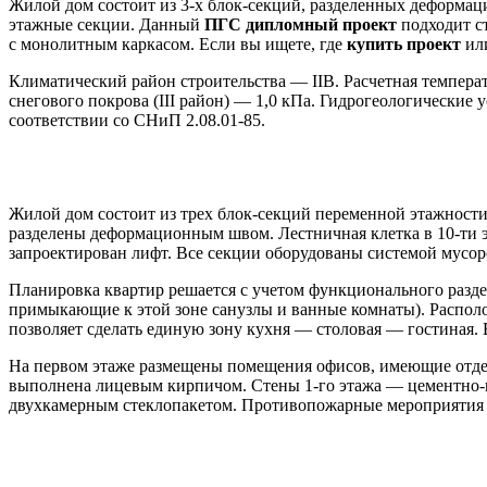
Жилой дом состоит из 3-х блок-секций, разделенных деформац
этажные секции. Данный
ПГС дипломный проект
подходит с
с монолитным каркасом. Если вы ищете, где
купить проект
ил
Климатический район строительства — IIВ. Расчетная темпера
снегового покрова (III район) — 1,0 кПа. Гидрогеологические
соответствии со СНиП 2.08.01-85.
Архитектурно-планировочные решения
Жилой дом состоит из трех блок-секций переменной этажности:
разделены деформационным швом. Лестничная клетка в 10-ти 
запроектирован лифт. Все секции оборудованы системой мусор
Планировка квартир решается с учетом функционального разде
примыкающие к этой зоне санузлы и ванные комнаты). Располо
позволяет сделать единую зону кухня — столовая — гостиная.
На первом этаже размещены помещения офисов, имеющие отдел
выполнена лицевым кирпичом. Стены 1-го этажа — цементно-п
двухкамерным стеклопакетом. Противопожарные мероприятия у
Конструктивные решения