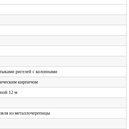
тыками ригелей с колоннами
мическим кирпичом
ной 12 м
овля из металлочерепицы