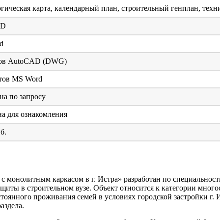
гическая карта, календарный план, строительный генплан, тех
AD
d
тов AutoCAD (DWG)
тов MS Word
а по запросу
а для ознакомления
б.
монолитным каркасом в г. Истра» разработан по специальност
ащиты в строительном вузе. Объект относится к категории мно
оянного проживания семей в условиях городской застройки г. 
аздела.