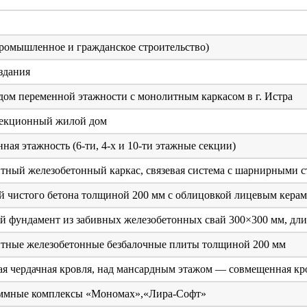
омышленное и гражданское строительство)
здания
ом переменной этажности с монолитным каркасом в г. Истра
екционный жилой дом
ная этажность (6-ти, 4-х и 10-ти этажные секции)
ный железобетонный каркас, связевая система с шарнирными с
 чистого бетона толщиной 200 мм с облицовкой лицевым кера
 фундамент из забивных железобетонных свай 300×300 мм, дли
тные железобетонные безбалочные плиты толщиной 200 мм
я чердачная кровля, над мансардным этажом — совмещенная кр
ммные комплексы «Мономах»,«Лира-Софт»