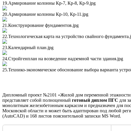
19.Армирование колонны Кр-7, Кр-8, Кр-9.jpg
20.Армирование колонны Кр-10, Кр-11.jpg
21.Конструирование фундаментов.jpg
22.Технологическая карта на устройство свайного фундамента.
23.Календарный план.jpg
24.Стройгенплан на возведение надземной части здания.jpg
25.Технико-экономическое обоснование выбора варианта устро
Технический паспорт и состав дипломного проекта
Дипломный проект №2101 «Жилой дом переменной этажности с 
представляет собой полноценный
готовый диплом ПГС
для з
монолитным железобетонным каркасом и предназначен для пост
Московской области и может быть адаптирован под любой реги
(AutoCAD) и 168 листов пояснительной записки MS Word.
Параметр