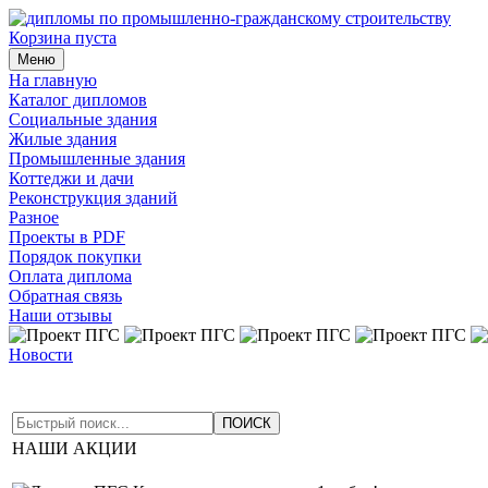
Корзина пуста
Меню
На главную
Каталог дипломов
Социальные здания
Жилые здания
Промышленные здания
Коттеджи и дачи
Реконструкция зданий
Разное
Проекты в PDF
Порядок покупки
Оплата диплома
Обратная связь
Наши отзывы
Новости
14 июля 2026
|
Обновлен дизайн всех проектов на ветке "Кот
проекты в раздел "Жилые здания"
01 мая 2026
|
Добавлены но
НАШИ АКЦИИ