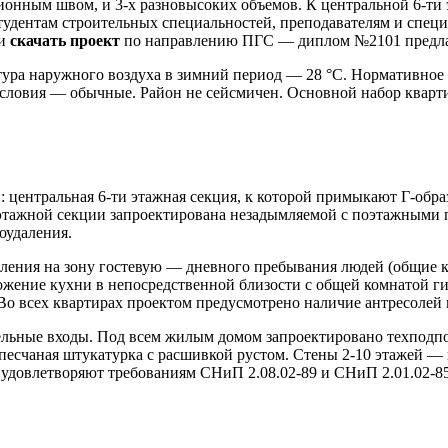
ионным швом, и 3-х разновысоких объемов. К центральной 6-ти
тудентам строительных специальностей, преподавателям и спе
и
скачать проект
по направлению ПГС — диплом №2101 предлаг
тура наружного воздуха в зимний период — 28 °С. Нормативное 
 условия — обычные. Район не сейсмичен. Основной набор кварт
 центральная 6-ти этажная секция, к которой примыкают Г-обра
этажной секции запроектирована незадымляемой с поэтажными п
оудаления.
ления на зону гостевую — дневного пребывания людей (общие ко
жение кухни в непосредственной близости с общей комнатой ги
 Во всех квартирах проектом предусмотрено наличие антресолей
ьные входы. Под всем жилым домом запроектировано техподпол
есчаная штукатурка с расшивкой рустом. Стены 2-10 этажей —
довлетворяют требованиям СНиП 2.08.02-89 и СНиП 2.01.02-85