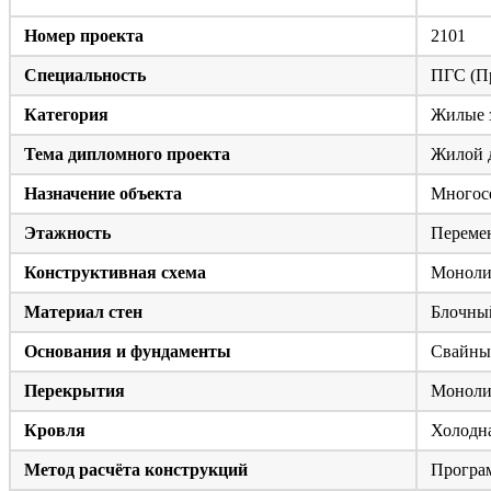
Номер проекта
2101
Специальность
ПГС (Пр
Категория
Жилые 
Тема дипломного проекта
Жилой д
Назначение объекта
Многос
Этажность
Перемен
Конструктивная схема
Монолит
Материал стен
Блочный
Основания и фундаменты
Свайный
Перекрытия
Моноли
Кровля
Холодна
Метод расчёта конструкций
Програ