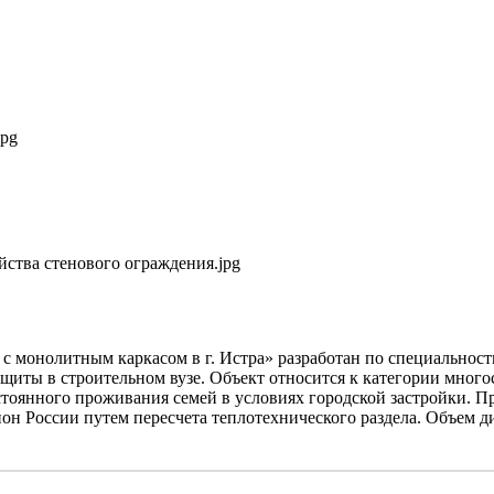
jpg
йства стенового ограждения.jpg
монолитным каркасом в г. Истра» разработан по специальност
ащиты в строительном вузе. Объект относится к категории мно
оянного проживания семей в условиях городской застройки. Пр
он России путем пересчета теплотехнического раздела. Объем д
Значение