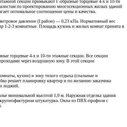
 этажной секции примыкают Г-образные торцевые 4-х и 10-ти
циалистам по проектированию многосекционных жилых зданий
ает оптимальное соотношение цены и качества.
ветровое давление (I район) — 0,23 кПа. Нормативный вес
ир 1-2-3 комнатные. Площадь кухонь и жилых комнат принята в
зные торцевые 4-х и 10-ти этажные секции. Все секции
роходами через воздушную зону. В этой секции
мнаты, кухни) и зону тихого отдыха (спальные и
бко решает планировку квартир и по желанию заказчика
 и лоджий.
ье минимальной высотой 1,9 м. Наружная отделка здания
 крупнофактурная штукатурка. Окна из ПВХ-профиля с
.