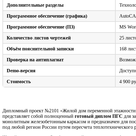
Дополнительные разделы
Техноло
Программное обеспечение (графика)
AutoC
Программное обеспечение (ПЗ)
MS Wor
Количество листов чертежей
25 лис
Объём пояснительной записки
168 лис
Проверка на антиплагиат
Возможн
Demo-версия
Доступн
Стоимость
4 900 ру
Краткое описание объекта проектирования
Дипломный проект №2101 «Жилой дом переменной этажности с 
представляет собой полноценный
готовый диплом ПГС
для з
монолитным железобетонным каркасом и предназначен для пост
под любой регион России путем пересчета теплотехнического р