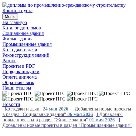
Корзина пуста
Меню
На главную
Каталог дипломов
Социальные здания
Жилые здания
Промышленные здания
Коттеджи и дачи
Реконструкция зданий
Разное
Проекты в PDF
Порядок покупки
Оплата диплома
Обратная связь
Наши отзывы
14 июля 2026
|
Обновлен дизайн всех проектов на ветке
Новости
"Коттеджи и дачи"
24 мая 2026
|
Добавлены новые проекты
в раздел "Социальные здания"
06 мая 2026
|
Добавлены
новые проекты в раздел "Жилые здания"
01 мая 2026
|
Добавлены новые проекты в раздел "Промышленные здания"