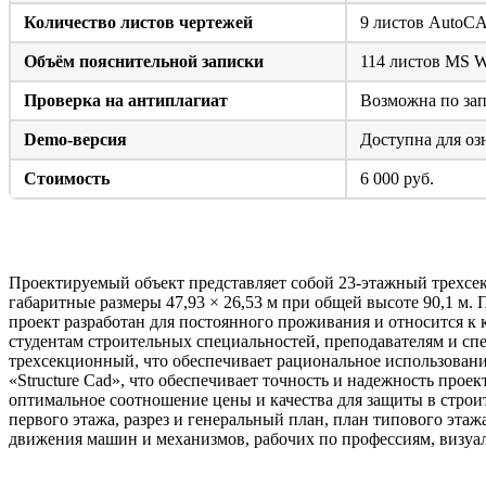
Количество листов чертежей
9 листов Auto
Объём пояснительной записки
114 листов MS 
Проверка на антиплагиат
Возможна по за
Demo-версия
Доступна для оз
Стоимость
6 000 руб.
Краткое описание объекта проектирования
Проектируемый объект представляет собой 23-этажный трехсе
габаритные размеры 47,93 × 26,53 м при общей высоте 90,1 м.
проект разработан для постоянного проживания и относится 
студентам строительных специальностей, преподавателям и с
трехсекционный, что обеспечивает рациональное использован
«Structure Cad», что обеспечивает точность и надежность про
оптимальное соотношение цены и качества для защиты в строи
первого этажа, разрез и генеральный план, план типового эта
движения машин и механизмов, рабочих по профессиям, визуа