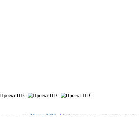
теджи и дачи"
24 мая 2026
|
Добавлены новые проекты в раздел
вые проекты в раздел "Промышленные здания"