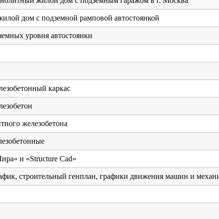
нолитный жилой дом с подземным гаражом в г. Москва
илой дом с подземной рамповой автостоянкой
дземных уровня автостоянки
езобетонный каркас
езобетон
тного железобетона
езобетонные
ира» и «Structure Cad»
фик, строительный генплан, графики движения машин и механи