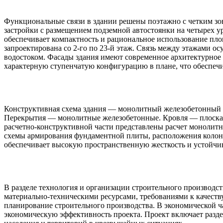
Архитектурно-планировочные решения
Функциональные связи в здании решены поэтажно с четким зо
застройки с размещением подземной автостоянки на четырех у
обеспечивает компактность и рациональное использование пло
запроектирована со 2-го по 23-й этаж. Связь между этажами о
водостоком. Фасады здания имеют современное архитектурное 
характерную ступенчатую конфигурацию в плане, что обеспеч
Конструктивные решения
Конструктивная схема здания — монолитный железобетонный 
Перекрытия — монолитные железобетонные. Кровля — плоская, 
расчетно-конструктивной части представлены расчет монолитн
схемы армирования фундаментной плиты, расположения колон
обеспечивает высокую пространственную жесткость и устойчиво
Технология и организация строительства
В разделе технология и организации строительного производс
материально-техническими ресурсами, требованиями к качеств
планирование строительного производства. В экономической ч
экономическую эффективность проекта. Проект включает разд