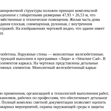
планировочной структуры положен принцип комплексной
ционное с габаритными размерами 47,93 × 26,53 м, что
озяйственные и технические помещения. Жилая часть дома
здания плоская, совмещенная, рулонная, с внутренним
тражей. На изображениях чертежей видно, что здание имеет
д.
езобетона. Наружные стены — монолитные железобетонные.
трукций выполнен в программах «Лира» и «Structure Cad». В
 элементов каркаса. На чертежах представлены детальные
ктивных элементов. Монолитный железобетонный каркас
ью применения, организацией и технологией выполнения работ,
анизмов, рабочих по профессиям, что обеспечивает детальное
ы. Полный комплекс сметной документации позволяет оценить
опожарных мероприятий, охраны окружающей среды и защиты