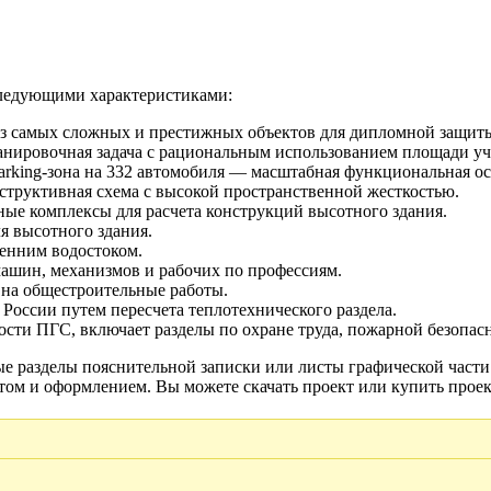
ледующими характеристиками:
з самых сложных и престижных объектов для дипломной защит
нировочная задача с рациональным использованием площади уч
arking-зона на 332 автомобиля — масштабная функциональная ос
структивная схема с высокой пространственной жесткостью.
е комплексы для расчета конструкций высотного здания.
я высотного здания.
ренним водостоком.
ашин, механизмов и рабочих по профессиям.
на общестроительные работы.
России путем пересчета теплотехнического раздела.
сти ПГС, включает разделы по охране труда, пожарной безопасн
ные разделы пояснительной записки или листы графической части
ом и оформлением. Вы можете скачать проект или купить проек