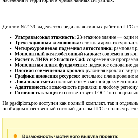
населения и территорий в чрезвычайных ситуациях.
Преимущества проекта
Диплом №2139 выделяется среди аналогичных работ по ПГС с
Ультравысокая этажность:
23-этажное здание — один и
Трехсекционная компоновка:
сложная архитектурно-пла
Четырехуровневая подземная автостоянка:
рамповая p
Монолитный железобетонный каркас:
современная кон
Расчет в ЛИРА и Structure Cad:
современные программны
Монолитная плита фундамента:
надежное основание дл
Плоская совмещенная кровля:
рулонная кровля с внут
Графики движения ресурсов:
детальное планирование м
Локальная смета:
полный объем сметной документации 
Адаптивность:
возможность привязки к любому региону 
Готовность к защите:
соответствует ГОСТ по специально
На pgsdiplom.pro доступен как полный комплект, так и отдель
необходим качественный готовый диплом ПГС с полным расчет
Возможность частичного выкупа проекта: