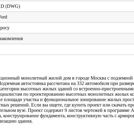
CAD (DWG)
Word
просу
накомления
кционный монолитный жилой дом в городе Москва с подземной р
 Подземная автостоянка рассчитана на 332 автомобиля при разм
к категории высотных жилых зданий со встроенно-пристроенны
пециалистам по проектированию высотных монолитных жилых ко
ие площади участка и функциональное зонирование жилых прост
ектных решений. Если вы ищете, где купить проект или скачать
тельном вузе. Проект содержит 9 листов чертежей в программе 
жа, конструирование фундамента, конструктивную часть с армир
лизацию здания.