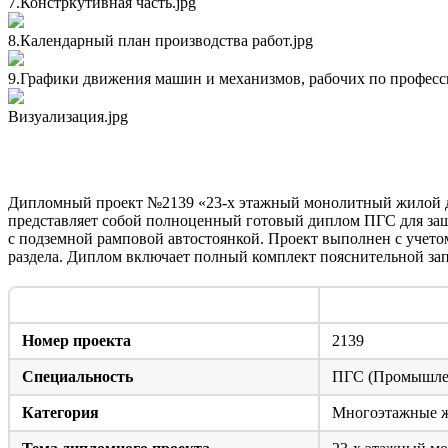
7.Констркутивная часть.jpg
8.Календарный план производства работ.jpg
9.Графики движения машин и механизмов, рабочих по професс
Визуализация.jpg
Технический паспорт и состав дипломного проекта
Дипломный проект №2139 «23-х этажный монолитный жилой до
представляет собой полноценный готовый диплом ПГС для защ
с подземной рамповой автостоянкой. Проект выполнен с учето
раздела. Диплом включает полный комплект пояснительной зап
Параметр
Номер проекта
2139
Специальность
ПГС (Промышлен
Категория
Многоэтажные 