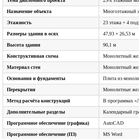
Тема дипломного проекта
23-х этажный мо
Назначение объекта
Многоэтажный ж
Этажность
23 этажа + 4 по
Размеры здания в осях
47,93 × 26,53 м
Высота здания
90,1 м
Конструктивная схема
Монолитный жел
Материал стен
Монолитный жел
Основания и фундаменты
Плита из моноли
Перекрытия
Монолитные жел
Метод расчёта конструкций
В программах «Л
Дополнительные разделы
Календарный гра
Программное обеспечение (графика)
AutoCAD
Программное обеспечение (ПЗ)
MS Word