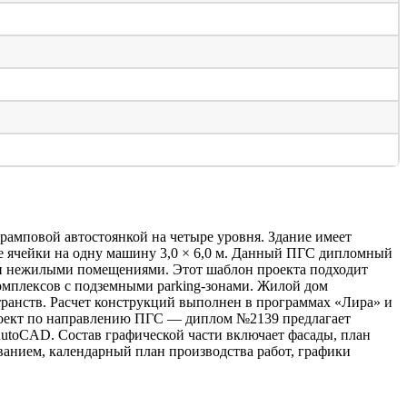
амповой автостоянкой на четыре уровня. Здание имеет
ере ячейки на одну машину 3,0 × 6,0 м. Данный ПГС дипломный
ми нежилыми помещениями. Этот шаблон проекта подходит
мплексов с подземными parking-зонами. Жилой дом
ранств. Расчет конструкций выполнен в программах «Лира» и
 проект по направлению ПГС — диплом №2139 предлагает
AutoCAD. Состав графической части включает фасады, план
ованием, календарный план производства работ, графики