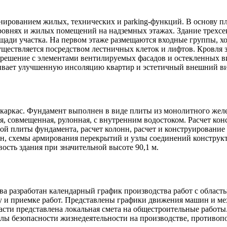
нированием жилых, технических и parking-функций. В основу 
ровнях и жилых помещений на надземных этажах. Здание трехсек
щади участка. На первом этаже размещаются входные группы, х
существляется посредством лестничных клеток и лифтов. Кровля 
решение с элементами вентилируемых фасадов и остекленных ви
ивает улучшенную инсоляцию квартир и эстетичный внешний ви
каркас. Фундамент выполнен в виде плиты из монолитного жел
совмещенная, рулонная, с внутренним водостоком. Расчет конс
ой плиты фундамента, расчет колонн, расчет и конструирование
н, схемы армирования перекрытий и узлы соединений констру
сть здания при значительной высоте 90,1 м.
тва разработан календарный график производства работ с област
у и приемке работ. Представлены графики движения машин и мех
асти представлена локальная смета на общестроительные работ
елы безопасности жизнедеятельности на производстве, против