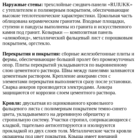
Наружные стены:
трехслойные сэндвич-панели «RUIUKK»
с утеплителем и полимерным покрытием, обеспечивающие
высокие теплотехнические характеристики. Цокольная часть
облицована керамическим гранитом. Входные площадки,
ступени и пандусы выполнены из гранита и искусственного
камня под гранит. Козырьки — композитная панель
«алюкобонд», металлический фальцевый лист с порошковым
покрытием, оргстекло.
Перекрытия и покрытия:
сборные железобетонные плиты и
фермы, обеспечивающие большой пролет без промежуточных
опор. Плиты перекрытий укладываются по выровненному
слою цементного раствора. Швы между панелями заливаются
цементным раствором. Крепление анкерами стен с
элементами перекрытия выполняется сразу после установки.
Сварка анкеров производится электродами. Анкера
защищаются от коррозии слоем цементного раствора.
Кровля:
двускатная из оцинкованного кровельного
фальцевого листа с полимерным покрытием темно-синего
цвета, укладываемого на деревянную обрешетку и
стропильную систему. Участки стропил, соприкасающиеся с
кладкой, тщательно антисептируются и изолируются
прокладкой из двух слоев толя. Металлические части кровли
окрашены под цвет покрытия. Крыша имеет внешний