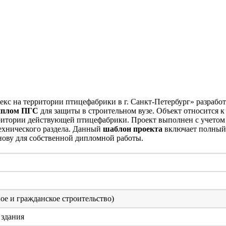
с на территории птицефабрики в г. Санкт-Петербург» разрабо
иплом ПГС
для защиты в строительном вузе. Объект относится к
ритории действующей птицефабрики. Проект выполнен с учетом
ехнического раздела. Данный
шаблон проекта
включает полный 
снову для собственной дипломной работы.
Значение
 и гражданское строительство)
 здания