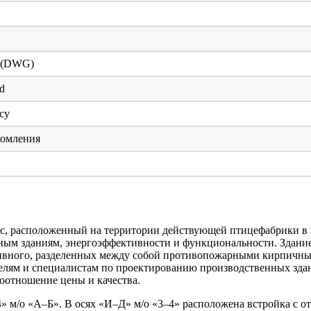
 (DWG)
d
су
комления
с, расположенный на территории действующей птицефабрики в 
ным зданиям, энергоэффективности и функциональности. Здание
ативного, разделенных между собой противопожарными кирпич
елям и специалистам по проектированию производственных здан
отношение цены и качества.
 м/о «А–Б». В осях «И–Д» м/о «3–4» расположена встройка с о