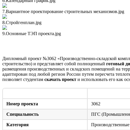
6.Календарный график.jpg
7.Вариантное проектирование строительных механизмов.jpg
8.Стройгенплан.jpg
9.Основные ТЭП проекта.jpg
Технический паспорт и состав дипломного проекта
Дипломный проект №3062 «Производственно-складской комплек
строительство) и представляет собой полноценный
готовый д
размещения производственных и складских помещений на тер
адаптирован под любой регион России путем пересчета теплот
позволяет студентам
скачать проект
и использовать его как о
Параметр
Номер проекта
3062
Специальность
ПГС (Промышленное
Категория
Производственные