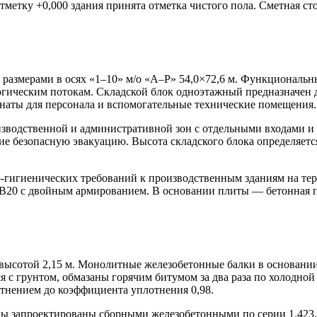
тметку +0,000 здания принята отметка чистого пола. Сметная ст
размерами в осях «1–10» м/о «А–Р» 54,0×72,6 м. Функциональн
логическим потокам. Складской блок одноэтажный предназначен
аты для персонала и вспомогательные технические помещения.
оизводственной и административной зон с отдельными входами 
е безопасную эвакуацию. Высота складского блока определяет
-гигиенических требований к производственным зданиям на те
 В20 с двойным армированием. В основании плиты — бетонная п
ысотой 2,15 м. Монолитные железобетонные балки в основании
с грунтом, обмазаны горячим битумом за два раза по холодной
тнением до коэффициента уплотнения 0,98.
ы запроектированы сборными железобетонными по серии 1.423