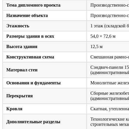
Тема дипломного проекта
Производственно-с
Назначение объекта
Производственно-с
Этажность
1 этаж (складской 
Размеры здания в осях
54,0 × 72,6 м
Высота здания
12,5 м
Конструктивная схема
Смешанная рамно-с
Сэндвич-панели 150
Материал стен
(административный
Основания и фундаменты
Монолитные железо
Сборные железобето
Перекрытия
(административный
Кровля
Скатная, утепленна
Технологические к
Дополнительные разделы
строительных мех