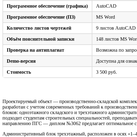
Программное обеспечение (графика)
AutoCAD
Программное обеспечение (ПЗ)
MS Word
Количество листов чертежей
9 листов AutoCAD
Объём пояснительной записки
148 листов MS Wor
Проверка на антиплагиат
Возможна по запро
Demo-версия
Доступна для озна
Стоимость
3 500 руб.
Краткое описание объекта проектирования
Проектируемый объект — производственно-складской комплек
разработан с учетом современных требований к производствен
блоков: одноэтажного складского и трехэтажного администр
подходит студентам строительных специальностей, преподават
направлению ПГС — диплом №3062 предлагает оптимальное со
Административный блок трехэтажный, расположен в осях «1–4»