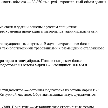
оимость объекта — 38 850 тыс. руб., строительный объем здания
ые связи в здании решены с учетом специфики
 для хранения продукции и материалов, административный
и эвакуационными путями. В административном блоке
ся технологическими требованиями к размещению стеллажного
рритории птицефабрики. Полы в складском блоке —
одготовка из бетона марки В7,5 толщиной 100 мм и
 фундаментов — бетонная подготовка из бетона марки В7,5
 битумной мастике. Обратная засыпка пазух фундаментов
.1-3/88. Покрытие — металлические стропильные фермы