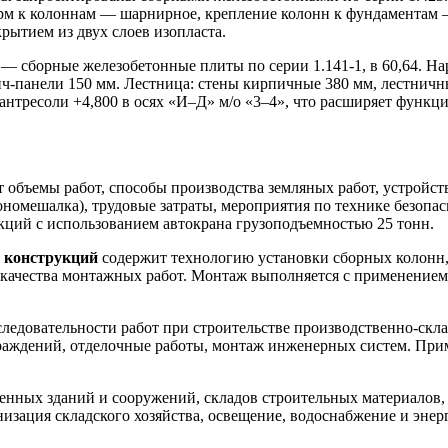
ерм к колоннам — шарнирное, крепление колонн к фундаментам 
рытием из двух слоев изопласта.
— сборные железобетонные плиты по серии 1.141-1, в 60,64. Н
вич-панели 150 мм. Лестница: стены кирпичные 380 мм, лестн
 антресоли +4,800 в осях «И–Д» м/о «3–4», что расширяет функ
 объемы работ, способы производства земляных работ, устройс
номешалка), трудовые затраты, мероприятия по технике безопас
ций с использованием автокрана грузоподъемностью 25 тонн.
х конструкций
содержит технологию установки сборных колонн, 
 качества монтажных работ. Монтаж выполняется с применением
следовательности работ при строительстве производственно-скла
граждений, отделочные работы, монтаж инженерных систем. Прим
нных зданий и сооружений, складов строительных материалов, 
изация складского хозяйства, освещение, водоснабжение и эне