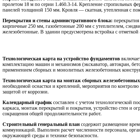
пролетом 18 м по серии 1.460.3-14. Крепление стропильных ф
панелей толщиной 150 мм. Кровля — скатная, утепленная с пок
Перекрытия и стены административного блока:
перекрытия 
кирпичные 250 мм, газобетонные 200 мм с утеплителем, сэнд
железобетонные. В здании предусмотрена встройка с отметкой
Технология и организация строительства
Технологическая карта на устройство фундаментов
включает
комплектацию машин и механизмов (экскаватор, автокран, бето
применением сборных и монолитных железобетонных конструк
Технологическая карта на монтаж сборных железобетонны
необходимой оснастки и креплений, мероприятия по контролю
защитой от коррозии.
Календарный график
составлен с учетом технологической по
каркаса, монтаж перекрытий и покрытия, устройство стен и о
сокращения общей продолжительности работ.
Строительный генеральный план
содержит размещение време
коммуникаций. Выполнен расчет численности персонала, орган
окружающей среды и технике безопасности.