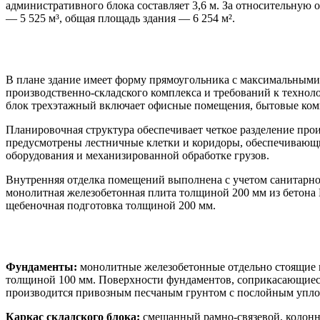
административного блока составляет 3,6 м. За относительную о
— 5 525 м³, общая площадь здания — 6 254 м².
Архитектурно-планировочные решения
В плане здание имеет форму прямоугольника с максимальными 
производственно-складского комплекса и требований к техно
блок трехэтажный включает офисные помещения, бытовые комн
Планировочная структура обеспечивает четкое разделение пр
предусмотрены лестничные клетки и коридоры, обеспечивающи
оборудования и механизированной обработке грузов.
Внутренняя отделка помещений выполнена с учетом санитарно
монолитная железобетонная плита толщиной 200 мм из бетона
щебеночная подготовка толщиной 200 мм.
Конструктивные решения
Фундаменты:
монолитные железобетонные отдельно стоящие в
толщиной 100 мм. Поверхности фундаментов, соприкасающиеся 
производится привозным песчаным грунтом с послойным упло
Каркас складского блока:
смешанный рамно-связевой, колонн