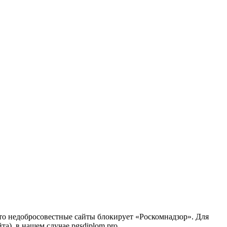
 что недобросовестные сайты блокирует «Роскомнадзор». Для
та), в нашем случае pgsdiplom.pro