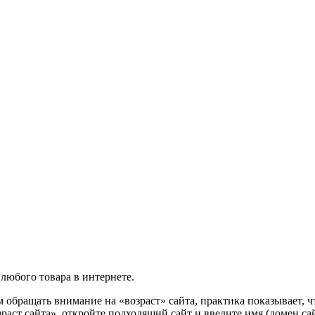
любого товара в интернете.
ем обращать внимание на «возраст» сайта, практика показывает,
раст сайта», откройте подходящий сайт и введите имя (домен сай