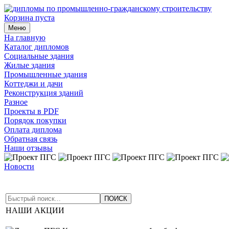
Корзина пуста
Меню
На главную
Каталог дипломов
Социальные здания
Жилые здания
Промышленные здания
Коттеджи и дачи
Реконструкция зданий
Разное
Проекты в PDF
Порядок покупки
Оплата диплома
Обратная связь
Наши отзывы
Новости
14 июля 2026
|
Обновлен дизайн всех проектов на ветке "Кот
проекты в раздел "Жилые здания"
01 мая 2026
|
Добавлены но
НАШИ АКЦИИ